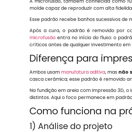
A microfusão, também conhecida como fun
molde capaz de reproduzir com alta fidelid
Esse padrão recebe banhos sucessivos de m
Após a cura, o padrão é removido por c
microfusão
entra no início do fluxo: o padr
críticos antes de qualquer investimento em 
Diferença para impre
Ambos usam
manufatura aditiva
, mas
não 
casca cerâmica; esse padrão é removido a
Na fundição em areia com impressão 3D, o i
distintos. Aqui o foco permanece em padrão
Como funciona na prá
1) Análise do projeto