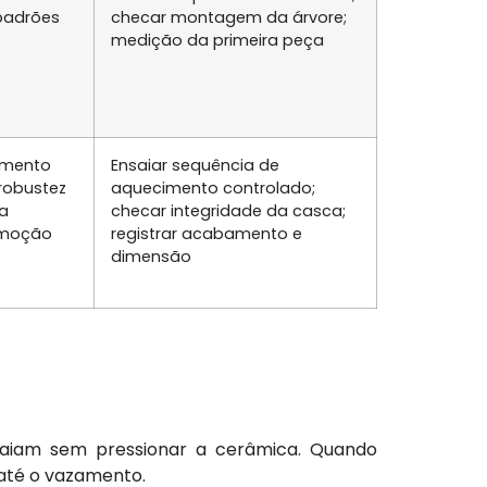
 padrões
checar montagem da árvore;
medição da primeira peça
cimento
Ensaiar sequência de
robustez
aquecimento controlado;
a
checar integridade da casca;
emoção
registrar acabamento e
dimensão
aiam sem pressionar a cerâmica. Quando
até o vazamento.