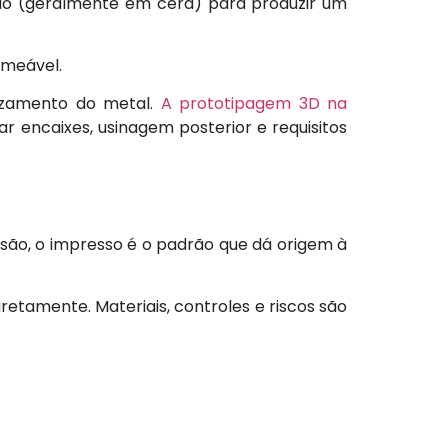
ão (geralmente em cera) para produzir um
rmeável.
azamento do metal.
A prototipagem 3D na
dar encaixes, usinagem posterior e requisitos
são, o impresso é o padrão que dá origem à
etamente. Materiais, controles e riscos são