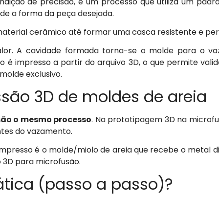
dição de precisão, é um processo que utiliza um padr
ade a forma da peça desejada.
aterial cerâmico até formar uma casca resistente e pe
alor. A cavidade formada torna-se o molde para o v
ão é impresso a partir do arquivo 3D, o que permite vali
molde exclusivo.
ssão 3D de moldes de areia
são o mesmo processo
. Na prototipagem 3D na microfu
ntes do vazamento.
mpresso é o molde/miolo de areia que recebe o metal dir
 3D para microfusão.
tica (passo a passo)?