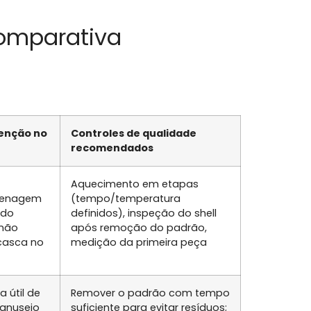
comparativa
tenção no
Controles de qualidade
recomendados
Aquecimento em etapas
drenagem
(tempo/temperatura
 do
definidos), inspeção do shell
 não
após remoção do padrão,
 casca no
medição da primeira peça
a útil de
Remover o padrão com tempo
anuseio
suficiente para evitar resíduos;