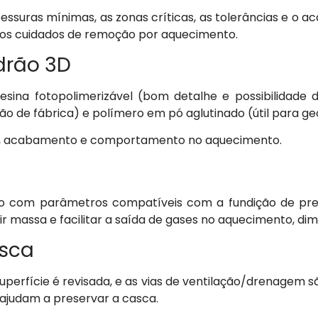
spessuras mínimas, as zonas críticas, as tolerâncias e o
e os cuidados de remoção por aquecimento.
drão 3D
esina fotopolimerizável (bom detalhe e possibilidade 
hão de fábrica) e polímero em pó aglutinado (útil para g
ho, acabamento e comportamento no aquecimento.
o com parâmetros compatíveis com a fundição de prec
ir massa e facilitar a saída de gases no aquecimento, di
asca
superfície é revisada, e as vias de ventilação/drenagem 
ajudam a preservar a casca.