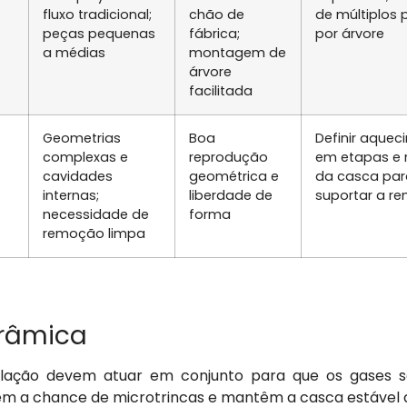
fluxo tradicional;
chão de
de múltiplos
peças pequenas
fábrica;
por árvore
a médias
montagem de
árvore
facilitada
Geometrias
Boa
Definir aque
complexas e
reprodução
em etapas e 
cavidades
geométrica e
da casca par
internas;
liberdade de
suportar a r
necessidade de
forma
remoção limpa
erâmica
lação devem atuar em conjunto para que os gases s
em a chance de microtrincas e mantêm a casca estável 