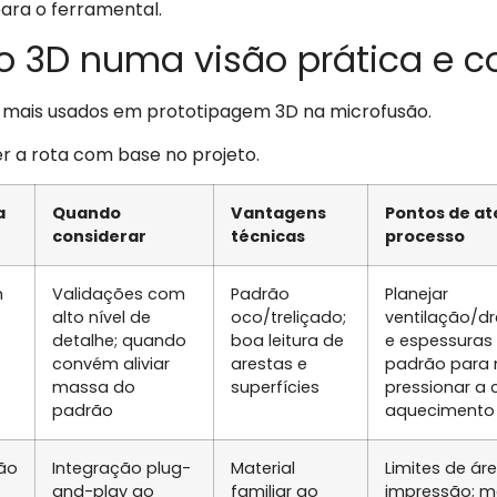
ara o ferramental.
o 3D numa visão prática e 
ão mais usados em prototipagem 3D na microfusão.
her a rota com base no projeto.
a
Quando
Vantagens
Pontos de a
considerar
técnicas
processo
m
Validações com
Padrão
Planejar
alto nível de
oco/treliçado;
ventilação/
detalhe; quando
boa leitura de
e espessuras
convém aliviar
arestas e
padrão para
massa do
superfícies
pressionar a
padrão
aquecimento
ão
Integração plug-
Material
Limites de áre
and-play ao
familiar ao
impressão; m