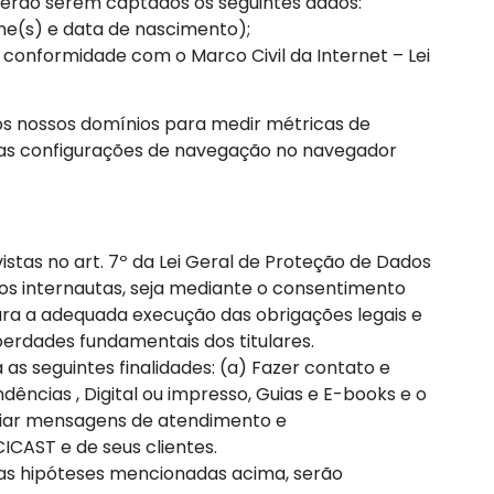
erão serem captados os seguintes dados:
one(s) e data de nascimento);
onformidade com o Marco Civil da Internet – Lei
aos nossos domínios para medir métricas de
suas configurações de navegação no navegador
tas no art. 7º da Lei Geral de Proteção de Dados
dos internautas, seja mediante o consentimento
ara a adequada execução das obrigações legais e
berdades fundamentais dos titulares.
s seguintes finalidades: (a) Fazer contato e
dências , Digital ou impresso, Guias e E-books e o
nviar mensagens de atendimento e
CICAST e de seus clientes.
das hipóteses mencionadas acima, serão