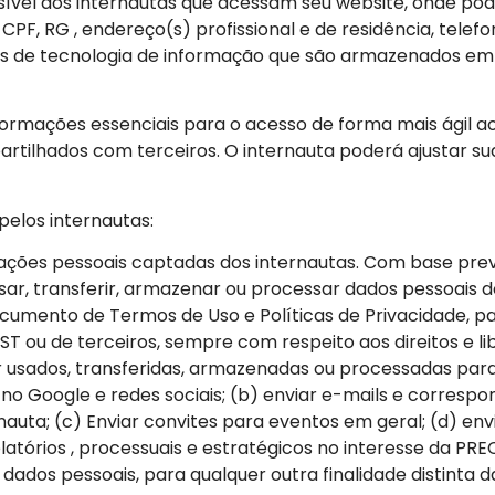
ível dos internautas que acessam seu website, onde pod
F, RG , endereço(s) profissional e de residência, telef
s de tecnologia de informação que são armazenados em c
nformações essenciais para o acesso de forma mais ágil 
artilhados com terceiros. O internauta poderá ajustar 
pelos internautas:
ões pessoais captadas dos internautas. Com base previs
usar, transferir, armazenar ou processar dados pessoais 
cumento de Termos de Uso e Políticas de Privacidade, p
T ou de terceiros, sempre com respeito aos direitos e li
usados, transferidas, armazenadas ou processadas para a
o Google e redes sociais; (b) enviar e-mails e correspon
nauta; (c) Enviar convites para eventos em geral; (d) e
elatórios , processuais e estratégicos no interesse da PRE
ados pessoais, para qualquer outra finalidade distinta 