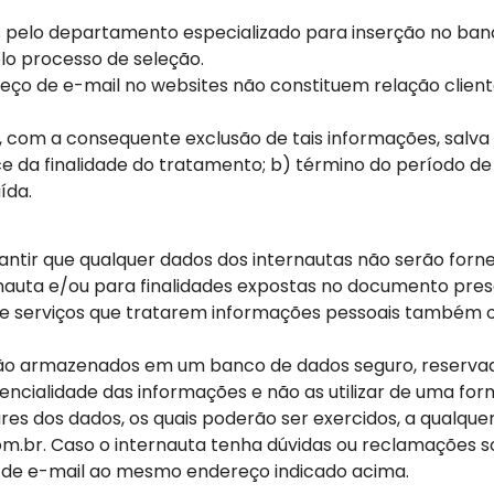
os pelo departamento especializado para inserção no ba
lo processo de seleção.
reço de e-mail no websites não constituem relação cli
, com a consequente exclusão de tais informações, salva
ce da finalidade do tratamento; b) término do período de t
ída.
rantir que qualquer dados dos internautas não serão forn
auta e/ou para finalidades expostas no documento pres
e serviços que tratarem informações pessoais também 
ão armazenados em um banco de dados seguro, reservad
encialidade das informações e não as utilizar de uma fo
ares dos dados, os quais poderão ser exercidos, a qualqu
m.br. Caso o internauta tenha dúvidas ou reclamações s
o de e-mail ao mesmo endereço indicado acima.