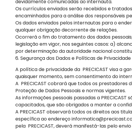
devidamente comunicadas ao internauta.
Os currículos enviados serão recebidos e tratad
encaminhados para a análise dos responsáveis pe
Os dados enviados pelos internautas para o ende
qualquer obrigação decorrente de relações.
Ocorrerá o fim do tratamento dos dados pessoais
legislação em vigor, nos seguintes casos: a) alcan
por determinação da autoridade nacional constitu
6. Segurança dos Dados e Políticas de Privacidade
A política de privacidade da PRECICAST visa a ga
quaisquer momento, sem consentimento do intern
A PRECICAST cobrará que todos os prestadores d
Proteção de Dados Pessoais e normas vigentes.
As informações pessoais passadas a PRECICAST s
capacitados, que são obrigados a manter a confid
A PRECICAST observará todos os direitos aos titul
específica ao endereço informatica@precicast.co
pela PRECICAST, deverá manifestá-las pelo envi