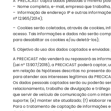
A PRECICAST capta dados pessoais o mínimo poss
– Nome completo, e-mail, empresa que trabalha, CP
– Informação de endereço IP e outras informaçõe
n° 12.965/2014);
– Cookies serão coletados, através de cookies, i
acesso. Tais informações e dados não serão comp
para desabilitar os cookies e/ou deletá-los);
5. Objetivo do uso dos dados captados e enviadas 
A PRECICAST não venderá ou repassará as informaç
(Lei nº 13.907/2018), a PRECICAST poderá captar, 
em relação às hipóteses descritas no presente do
para atender aos interesses legítimos da PRECICAS
Os dados pessoais captados serão ou poderão ser 
relacionamento, trabalho de divulgação e tráfego n
que servir de veículo de comunicação com o inter
suporte; (e) manter site atualizado; (f) elaborar r
Para o tratamento de captação de informações e d